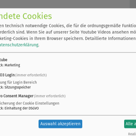
ndete Cookies
n technisch notwendige Cookies, die für die ordnungsgemäße Funktio
rderlich sind. Wenn Sie auf unserer Seite Youtube Videos ansehen mö
eting-Cookies in Ihrem Browser speichern.
Detaillierte Informationen
atenschutzerklärung
.
tube
ck
:
Marketing
O3 Login
(immer erforderlich)
zung für Login Bereich
ck
:
Sitzungsspeicher
Energiemanagement
ro Consent Manager
(immer erforderlich)
icherung der Cookie Einstellungen
ck
:
Einhaltung der DSGVO
Auswahl akzeptieren
Alle 
neuen Funktionen
Reali