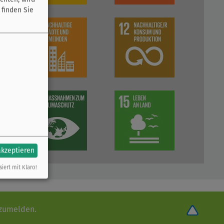
 finden Sie
akzeptieren
siert mit Klaro!
nzumelden.