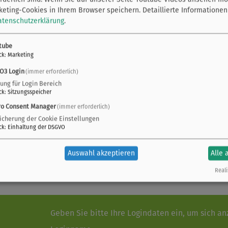
te Lebensmittel, die Verwendung finden. Viele
eting-Cookies in Ihrem Browser speichern.
Detaillierte Informationen
weltbewusst umgestellt.
atenschutzerklärung
.
tube
ck
:
Marketing
O3 Login
(immer erforderlich)
zung für Login Bereich
ck
:
Sitzungsspeicher
ro Consent Manager
(immer erforderlich)
icherung der Cookie Einstellungen
ck
:
Einhaltung der DSGVO
Auswahl akzeptieren
Alle 
Reali
Geben Sie bitte Ihre Logindaten ein, um sich a