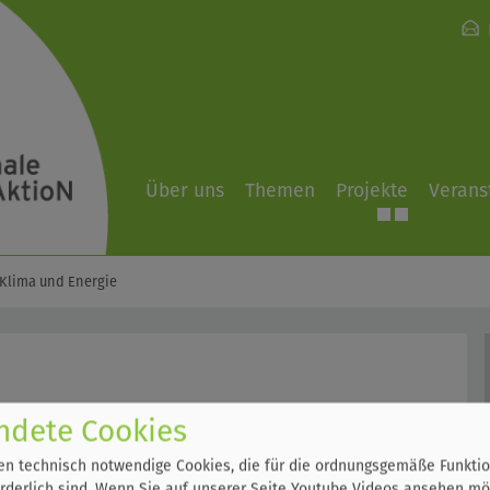
Über uns
Themen
Projekte
Verans
Klima und Energie
ndete Cookies
 Ernährung, denn sie bedeutet weniger Fleisch und
lan stehen vermehrt vegetarische Gerichte. Zum
n technisch notwendige Cookies, die für die ordnungsgemäße Funktio
 aus der Region. Selbstverständlich sind es darüber
rderlich sind. Wenn Sie auf unserer Seite Youtube Videos ansehen mö