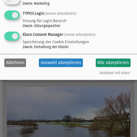
Zweck
:
Marketing
Projekte der UAN
TYPO3 Login
(immer erforderlich)
Sitzung für Login Bereich
Zweck
:
Sitzungsspeicher
Klaro Consent Manager
(immer erforderlich)
Speicherung der Cookie Einstellungen
Zweck
:
Einhaltung der DSGVO
Ablehnen
Auswahl akzeptieren
Alle akzeptieren
Realisiert mit Klaro!
Der Niedersächsische Gewässerwettbewerb