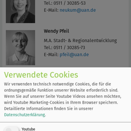
Tel.: 0511 / 30285-53
E-Mail:
neukum@uan.de
Wendy Pfeil
M.A. Stadt- & Regionalentwicklung
Tel.: 0511 / 30285-73
E-Mail:
pfeil@uan.de
Verwendete Cookies
Daniela Wulf
Tel.: 0511 / 30285-40
Wir verwenden technisch notwendige Cookies, die für die
Fax: 0511 / 30285-840
ordnungsgemäße Funktion unserer Website erforderlich sind.
E-Mail:
wulf@uan.de
Wenn Sie auf unserer Seite Youtube Videos ansehen möchten,
wird Youtube Marketing-Cookies in Ihrem Browser speichern.
Detaillierte Informationen finden Sie in unserer
Datenschutzerklärung
.
Youtube