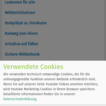
Lastenrad für alle
Mitfahrinitiativen
Parkplätze vs. Freiräume
Radweg zum Hören
Schulbus auf Füßen
Sichere Mitfahrbank
Solar-Carport Ladestation
Verwendete Cookies
Wir verwenden technisch notwendige Cookies, die für die
Stadtradeln
ordnungsgemäße Funktion unserer Website erforderlich sind.
Wenn Sie auf unserer Seite Youtube Videos ansehen möchten,
Straßenfahrradkino
wird Youtube Marketing-Cookies in Ihrem Browser speichern.
Detaillierte Informationen finden Sie in unserer
Datenschutzerklärung
.