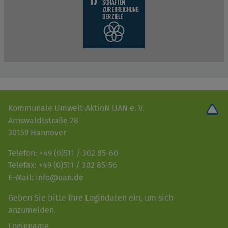
Kommunale Umwelt-AktioN UAN e. V.
Arnswaldtstraße 28
30159 Hannover
Telefon: +49 (0)511 / 302 85-60
Telefax: +49 (0)511 / 302 85-56
E-Mail: info@uan.de
Geben Sie bitte Ihre Logindaten ein, um sich
anzumelden.
Loginname