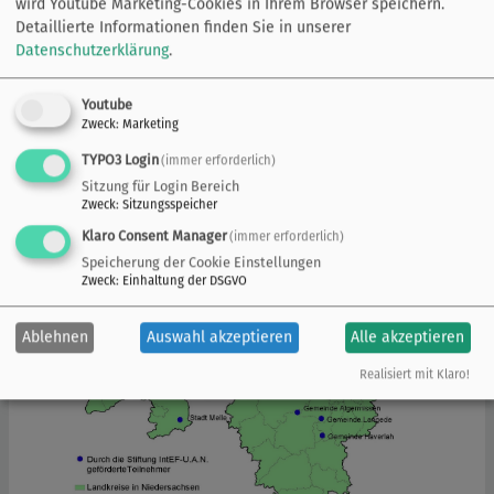
wird Youtube Marketing-Cookies in Ihrem Browser speichern.
Anpflanzung eines "Klima-Baumes" und die Aufstellung
Detaillierte Informationen finden Sie in unserer
von Informationsschildern.
Datenschutzerklärung
.
Fördermittel für die Anpflanzung von Klima-Bäumen
Youtube
und die Aufstellung von Informationsschildern haben
Zweck
:
Marketing
folgende Bewerber von der Stiftung IntEF-U.A.N.
erhalten:
TYPO3 Login
(immer erforderlich)
Sitzung für Login Bereich
Zweck
:
Sitzungsspeicher
Klaro Consent Manager
(immer erforderlich)
Speicherung der Cookie Einstellungen
Zweck
:
Einhaltung der DSGVO
Ablehnen
Auswahl akzeptieren
Alle akzeptieren
Realisiert mit Klaro!