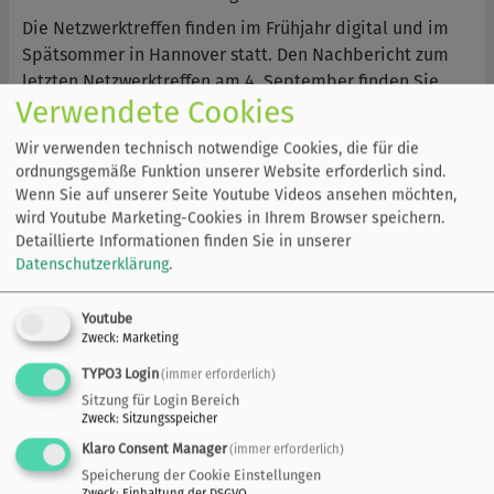
Die Netzwerktreffen finden im Frühjahr digital und im
Spätsommer in Hannover statt. Den Nachbericht zum
letzten Netzwerktreffen am 4. September finden Sie
Verwendete Cookies
hier
. Wenn Sie Teil des Netzwerks werden möchten,
wenden Sie sich an
niko@mu.niedersachsen.de
.
Wir verwenden technisch notwendige Cookies, die für die
ordnungsgemäße Funktion unserer Website erforderlich sind.
Wenn Sie auf unserer Seite Youtube Videos ansehen möchten,
Arbeitskreis Hitzeschutz
wird Youtube Marketing-Cookies in Ihrem Browser speichern.
Detaillierte Informationen finden Sie in unserer
Für den Bereich Hitzeschutz wurde im Anschluss an das
Datenschutzerklärung
.
8. Netzwerktreffen des Klimafolgenanpassungsnetzwerk
am 4. September 2025 ein Arbeitskreis Hitzeschutz
Youtube
gegründet. Dieser trifft sich regelmäßig zu digitalen
Zweck
:
Marketing
Treffen, um gemeinsam Lösungen im Umgang mit der
TYPO3 Login
zunehmenden Hitze zu erarbeiten.
(immer erforderlich)
Sitzung für Login Bereich
Wenn Sei Interesse haben, dem Arbeitskreis noch
Zweck
:
Sitzungsspeicher
beizutreten, wenden Sie sich an die
Klaro Consent Manager
(immer erforderlich)
Ansprechpartnerinnen für den Bereich Hitzeschutz.
Speicherung der Cookie Einstellungen