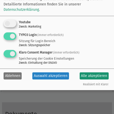
norddeutsche Tiefland und mündet schließlich nach
Detaillierte Informationen finden Sie in unserer
insgesamt 451,4 km (mit Werra 751 km) bei Bremerhaven
Datenschutzerklärung
.
in die Nordsee.
Youtube
Wesentliche Aktivitäten
Zweck
:
Marketing
Folgende Meilensteine sind bisher zu verzeichnen:
TYPO3 Login
(immer erforderlich)
Sitzung für Login Bereich
2022-2027: Umsetzung von
Zweck
:
Sitzungsspeicher
Hochwasserschutzmaßnahmen
Klaro Consent Manager
(immer erforderlich)
(1. Förderprojekt)
Speicherung der Cookie Einstellungen
11/2021:
Zweck
:
Einhaltung der DSGVO
Deichverteidigungsübung
2021: Gründung der
Ablehnen
Auswahl akzeptieren
Alle akzeptieren
Hochwasserpartnerschaft
Oberweser
Realisiert mit Klaro!