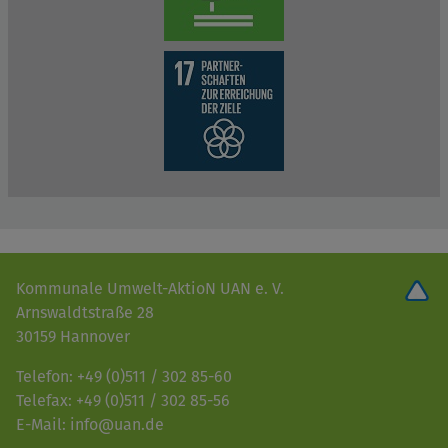
Kommunale Umwelt-AktioN UAN e. V.
Arnswaldtstraße 28
30159 Hannover
Telefon: +49 (0)511 / 302 85-60
Telefax: +49 (0)511 / 302 85-56
E-Mail: info@uan.de