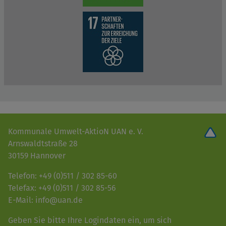
Kommunale Umwelt-AktioN UAN e. V.
Arnswaldtstraße 28
30159 Hannover
Telefon: +49 (0)511 / 302 85-60
Telefax: +49 (0)511 / 302 85-56
E-Mail: info@uan.de
Geben Sie bitte Ihre Logindaten ein, um sich