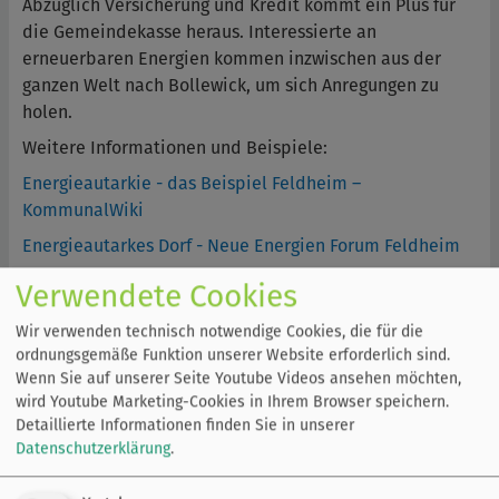
Abzüglich Versicherung und Kredit kommt ein Plus für
die Gemeindekasse heraus. Interessierte an
erneuerbaren Energien kommen inzwischen aus der
ganzen Welt nach Bollewick, um sich Anregungen zu
holen.
Weitere Informationen und Beispiele:
Energieautarkie - das Beispiel Feldheim –
KommunalWiki
Energieautarkes Dorf - Neue Energien Forum Feldheim
Bioenergiedorf - Bollewicks Landwirte heizen ein
Verwendete Cookies
Energiewende lokal gestalten - Beispiel Bollewick
Wir verwenden technisch notwendige Cookies, die für die
ordnungsgemäße Funktion unserer Website erforderlich sind.
zurück
Wenn Sie auf unserer Seite Youtube Videos ansehen möchten,
wird Youtube Marketing-Cookies in Ihrem Browser speichern.
Detaillierte Informationen finden Sie in unserer
Datenschutzerklärung
.