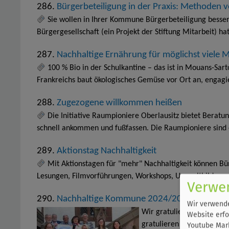
286.
Bürgerbeteiligung in der Praxis: Methoden 
Sie wollen in Ihrer Kommune Bürgerbeteiligung besser
Bürgergesellschaft (ein Projekt der Stiftung Mitarbeit) h
287.
Nachhaltige Ernährung für möglichst viele
100 % Bio in der Schulkantine – das ist in Mouans-Sart
Frankreichs baut ökologisches Gemüse vor Ort an, engagi
288.
Zugezogene willkommen heißen
Die Initiative Raumpioniere Oberlausitz bietet Beratu
schnell ankommen und fußfassen. Die Raumpioniere sind
289.
Aktionstag Nachhaltigkeit
Mit Aktionstagen für "mehr" Nachhaltigkeit können Bü
Lesungen, Filmvorführungen, Workshops, Umweltbildungs
Verwe
290.
Nachhaltige Kommune 2024/2025: Stadt Ei
Wir verwende
Wir gratulieren der Stadt
Website erfo
gratulieren der Stadt Ei
Youtube Mark