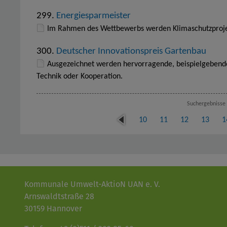
299.
Energiesparmeister
Im Rahmen des Wettbewerbs werden Klimaschutzprojek
300.
Deutscher Innovationspreis Gartenbau
Ausgezeichnet werden hervorragende, beispielgebende 
Technik oder Kooperation.
Suchergebnisse 
vor
10
11
12
13
1
her
ige
Kommunale Umwelt-AktioN UAN e. V.
Arnswaldtstraße 28
30159 Hannover