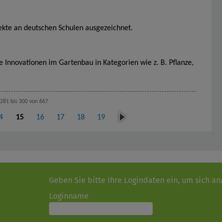
te an deutschen Schulen ausgezeichnet.
Innovationen im Gartenbau in Kategorien wie z. B. Pflanze,
281 bis 300 von 667
näc
4
15
16
17
18
19
hst
e
Geben Sie bitte Ihre Logindaten ein, um sich a
Loginname