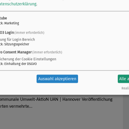
atenschutzerklärung
.
tube
ck
:
Marketing
O3 Login
(immer erforderlich)
zung für Login Bereich
ck
:
Sitzungsspeicher
r
ro Consent Manager
(immer erforderlich)
icherung der Cookie Einstellungen
ck
:
Einhaltung der DSGVO
sachsen
Auswahl akzeptieren
Alle 
f
Reali
ersachsen FAQ zu Starkregengefahrenkarten 10. Digitale
ommunale Umwelt-AktioN UAN | Hannover Veröffentlichung
arten vermehrte…