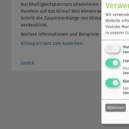
Verwe
Nachhaltigkeitsparcours absolvieren. Wohin führt
Handeln auf das Klima? Was können wir in unserem D
Wir verwende
Schritt die Zusammenhänge von Klimawandel, fossi
Website erfo
verdeutlicht.
Youtube Mark
in unserer
D
Weitere Informationen und Beispiele:
Klimaparcours zum Ausleihen
You
Zwe
TYP
zurück
Sit
Zwe
Kla
Spe
Zwe
Ablehnen