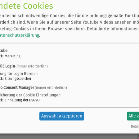
ndete Cookies
 mein Fußabdruck? Welche Auswirkungen hat mein
orf praktisch tun? Auf diese Weise werden Schritt für
n technisch notwendige Cookies, die für die ordnungsgemäße Funktio
len und regenerativen Energien sowie Klimaanpassung
rderlich sind. Wenn Sie auf unserer Seite Youtube Videos ansehen mö
eting-Cookies in Ihrem Browser speichern.
Detaillierte Informationen
atenschutzerklärung
.
tube
ck
:
Marketing
O3 Login
(immer erforderlich)
zung für Login Bereich
ck
:
Sitzungsspeicher
ro Consent Manager
(immer erforderlich)
icherung der Cookie Einstellungen
ck
:
Einhaltung der DSGVO
Auswahl akzeptieren
Alle 
Reali