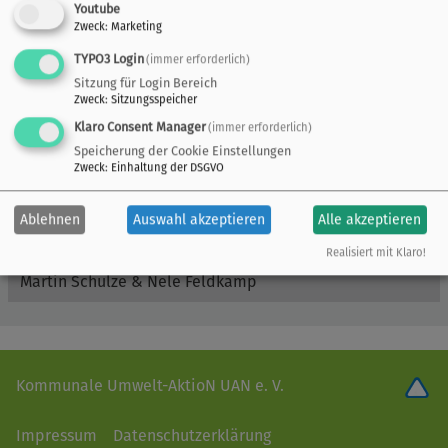
Youtube
Nachhaltigkeitstransformation unterstützen können.
Zweck
:
Marketing
Außerdem möchten wir gemeinsam diskutieren, wie die
TYPO3 Login
(immer erforderlich)
veränderte Aufgabenstruktur Wirtschaftsförderungen
Sitzung für Login Bereich
aussehen wird und wie sie gestaltet werden kann.
Zweck
:
Sitzungsspeicher
Klaro Consent Manager
(immer erforderlich)
Speicherung der Cookie Einstellungen
Zweck
:
Einhaltung der DSGVO
Referent*innen
Ablehnen
Auswahl akzeptieren
Alle akzeptieren
Umwelt Unternehmen
Realisiert mit Klaro!
Martin Schulze & Nele Feldkamp
Kommunale Umwelt-AktioN UAN e. V.
Impressum
Datenschutzerklärung