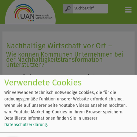
Nachhaltige Wirtschaft vor Ort –
Wie können Kommunen Unternehmen bei
der Nachhaltigkeitstransformation
unterstützen?
Ortsansässige Unternehmen haben Einfluss auf
Verwendete Cookies
Verkehrsaufkommen, CO2-Emissionen, Abfälle und
Biodiversität in der Kommune. Doch worauf müssen
Wir verwenden technisch notwendige Cookies, die für die
Kommunen schauen, wenn Sie ein Unternehmen
ordnungsgemäße Funktion unserer Website erforderlich sind.
Wenn Sie auf unserer Seite Youtube Videos ansehen möchten,
hinsichtlich Nachhaltigkeit beraten oder ein
wird Youtube Marketing-Cookies in Ihrem Browser speichern.
nachhaltiges Gewerbegebiet entwickeln möchten?
Detaillierte Informationen finden Sie in unserer
Welche Anreize können Sie setzen? In diesem Workshop
Datenschutzerklärung
.
möchten wir Ihnen praktisches Handwerkszeug
mitgeben, wie Sie Unternehmen konkret bei der