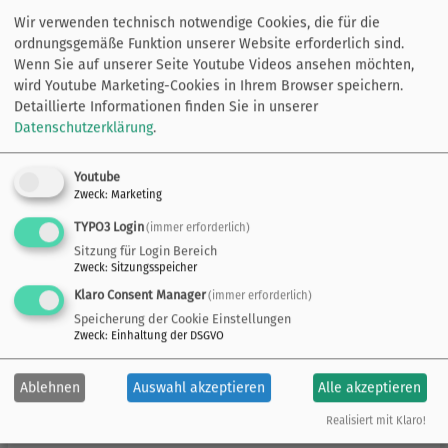
und des Austausches mit anderen Kommunen. Sie
Wir verwenden technisch notwendige Cookies, die für die
unterstrich außerdem, dass eine vorab gut
ordnungsgemäße Funktion unserer Website erforderlich sind.
ausgearbeitete Strategie die spätere Umsetzung
Wenn Sie auf unserer Seite Youtube Videos ansehen möchten,
deutlich vereinfacht habe.
wird Youtube Marketing-Cookies in Ihrem Browser speichern.
In einer intensiven Workshop-Phase wurden die
Detaillierte Informationen finden Sie in unserer
folgenden Schwerpunkte vertieft:
Datenschutzerklärung
.
Faire Beschaffung (Ashley Klein, Servicestelle
Youtube
Kommunen in der Einen Welt in Kooperation mit der
Zweck
:
Marketing
Stadt Bremerhaven)
TYPO3 Login
(immer erforderlich)
Langfristig engagiert bleiben – gute Zusammenarbeit
Sitzung für Login Bereich
in Arbeits- und Steuerungsgruppen (Simone Zorn von
Zweck
:
Sitzungsspeicher
Fairtrade Deutschland in Kooperation mit dem
Klaro Consent Manager
(immer erforderlich)
Aktionszentrum 3. Welt Osnabrück)
Speicherung der Cookie Einstellungen
Kommunikation und Wissensweitergabe innerhalb
Zweck
:
Einhaltung der DSGVO
von Verwaltungen (Elisa Bodenstab,
Klimaschutzmanagerin LK Wittmund und
Ablehnen
Auswahl akzeptieren
Alle akzeptieren
Prozessbegleiterin)
Realisiert mit Klaro!
Zum Abschluss der Veranstaltung wurde über die