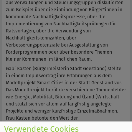
aus Verwaltungen und Steuerungsgruppen diskutierten
zum Beispiel über die Einbindung von Bürger*innen in
kommunale Nachhaltigkeitsprozesse, über die
Implementierung von Nachhaltigkeitsprüfungen für
Ratsvorlagen, über die Verwendung von
Nachhaltigkeitskennzahlen, über
Verbesserungspotenziale bei Ausgestaltung von
Förderprogrammen oder über besondere Themen
kleiner Kommunen im ländlichen Raum.
Gabi Kasten (Bürgermeisterin Stadt Geestland) stellte
in einem Impulsvortrag ihre Erfahrungen aus dem
Modellprojekt Smart Cities in der Stadt Geestland vor.
Das Modellprojekt berührte verschiedene Themenfelder
wie Energie, Mobilität, Bildung und (Land-)Wirtschaft
und stützt sich vor allem auf langfristig angelegte
Projekte und weniger kurzfristige Einzelmaßnahmen.
Frau Kasten betonte den Wert der
Bürger*innenbeteiligung, der interdisziplinären Teams
Verwendete Cookies