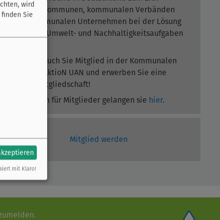
chten, wird
gesetzt, Kommunen, kommunalen Verbänden
 finden Sie
und kommunalen Unternehmen bei der Lösung
örtlicher Umwelt- und Nachhaltigkeitsaufgaben
zu helfen.
Werden auch Sie Mitglied in der Kommunalen
Umwelt-AktioN UAN und erwerben Sie eine
Fördermitgliedschaft!
Zum Login für Mitglieder gelangen sie
hier
.
Mitglied werden
akzeptieren
siert mit Klaro!
nzumelden.