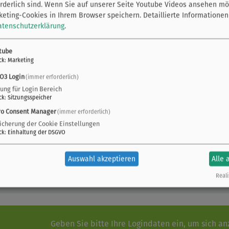
rderlich sind. Wenn Sie auf unserer Seite Youtube Videos ansehen mö
r Akademie
eting-Cookies in Ihrem Browser speichern.
Detaillierte Informationen
rsachsen
atenschutzerklärung
.
 Osnabrück
tube
Zeichen der
ck
:
Marketing
falz im
O3 Login
(immer erforderlich)
rwiegend
zung für Login Bereich
ng gefolgt,
ck
:
Sitzungsspeicher
hrungen des
ro Consent Manager
Podiumsdiskussion mit
(immer erforderlich)
e Austausch
icherung der Cookie Einstellungen
Publikumsfragen auf dem 5.
ck
:
Einhaltung der DSGVO
Erfahrungsaustausch Kommunaler
Hochwasserschutz
Auswahl akzeptieren
Alle 
Reali
Geben Sie bitte Ihre Logindaten ein, um sich a