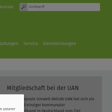
Kontakt
taltungen
Service
Dienstleistungen
Mitgliedschaft bei der UAN
Die Kommunale Umwelt-AktioN UAN hat sich als
erster und einziger kommunaler
n unserer
Umweltverband in Deutschland zum Ziel