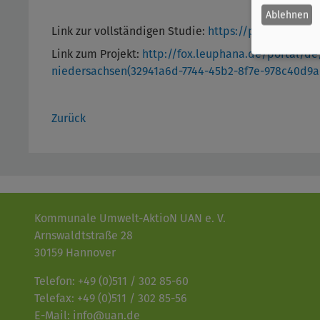
Ablehnen
Link zur vollständigen Studie:
https://pubdata.leup
Link zum Projekt:
http://fox.leuphana.de/portal/de/
niedersachsen(32941a6d-7744-45b2-8f7e-978c40d9a
Zurück
Kommunale Umwelt-AktioN UAN e. V.
Arnswaldtstraße 28
30159 Hannover
Telefon: +49 (0)511 / 302 85-60
Telefax: +49 (0)511 / 302 85-56
E-Mail: info@uan.de