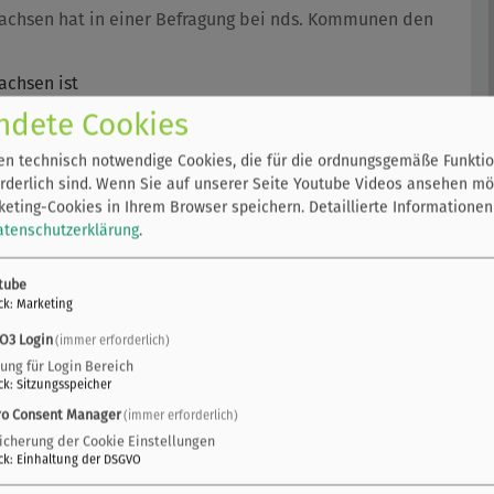
chsen hat in einer Befragung bei nds. Kommunen den
chsen ist
 Städten und
ndete Cookies
 abzufragen.
n technisch notwendige Cookies, die für die ordnungsgemäße Funktio
rderlich sind. Wenn Sie auf unserer Seite Youtube Videos ansehen mö
Leuphana
eting-Cookies in Ihrem Browser speichern.
Detaillierte Informationen
atenschutzerklärung
.
e und
tube
ck
:
Marketing
 dass einige
O3 Login
(immer erforderlich)
und die
zung für Login Bereich
orden ist,
ck
:
Sitzungsspeicher
t.
ro Consent Manager
(immer erforderlich)
icherung der Cookie Einstellungen
ck
:
Einhaltung der DSGVO