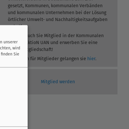
gesetzt, Kommunen, kommunalen Verbänden
und kommunalen Unternehmen bei der Lösung
örtlicher Umwelt- und Nachhaltigkeitsaufgaben
zu helfen.
Werden auch Sie Mitglied in der Kommunalen
n unserer
Umwelt-AktioN UAN und erwerben Sie eine
chten, wird
Fördermitgliedschaft!
 finden Sie
Zum Login für Mitglieder gelangen sie
hier
.
Mitglied werden