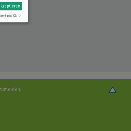
akzeptieren
siert mit Klaro!
nzumelden.