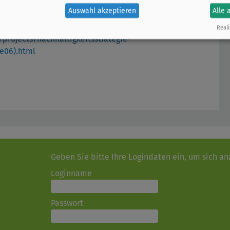
Auswahl akzeptieren
Alle 
hana.de/handle/20.500.14123/1623
Reali
projects/nachhaltigkeitsstrategie-
e06).html
Geben Sie bitte Ihre Logindaten ein, um sich a
Loginname
Passwort