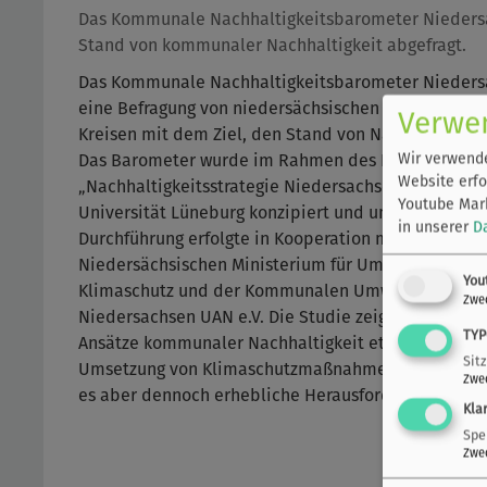
Das Kommunale Nachhaltigkeitsbarometer Niedersa
Stand von kommunaler Nachhaltigkeit abgefragt.
Das Kommunale Nachhaltigkeitsbarometer Niedersa
eine Befragung von niedersächsischen Gemeinden,
Verwe
Kreisen mit dem Ziel, den Stand von Nachhaltigkeit
Wir verwende
Das Barometer wurde im Rahmen des Projekts
Website erfo
„Nachhaltigkeitsstrategie Niedersachsen“ an der 
Youtube Mark
Universität Lüneburg konzipiert und umgesetzt. Die
in unserer
D
Durchführung erfolgte in Kooperation mit dem
Niedersächsischen Ministerium für Umwelt, Energi
You
Klimaschutz und der Kommunalen UmweltAktion
Zwe
Niedersachsen UAN e.V. Die Studie zeigt insgesamt,
TYP
Ansätze kommunaler Nachhaltigkeit etabliert sind 
Sit
Umsetzung von Klimaschutzmaßnahmen wichtig gew
Zwe
es aber dennoch erhebliche Herausforderungen gib
Kla
Spe
Zwe