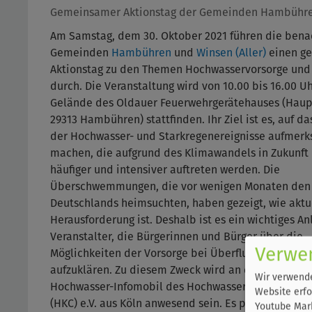
Gemeinsamer Aktionstag der Gemeinden Hambühren 
Am Samstag, dem 30. Oktober 2021 führen die ben
Gemeinden
Hambühren
und
Winsen (Aller)
einen g
Aktionstag zu den Themen Hochwasservorsorge und 
durch. Die Veranstaltung wird von 10.00 bis 16.00 U
Gelände des Oldauer Feuerwehrgerätehauses (Haupt
29313 Hambühren) stattfinden. Ihr Ziel ist es, auf d
der Hochwasser- und Starkregenereignisse aufmerk
machen, die aufgrund des Klimawandels in Zukunft
häufiger und intensiver auftreten werden. Die
Überschwemmungen, die vor wenigen Monaten den
Deutschlands heimsuchten, haben gezeigt, wie aktu
Herausforderung ist. Deshalb ist es ein wichtiges An
Veranstalter, die Bürgerinnen und Bürger über die
Verwe
Möglichkeiten der Vorsorge bei Überflutungsgefahr
aufzuklären. Zu diesem Zweck wird an dem Tag das
Wir verwende
Hochwasser-Infomobil des HochwasserKompetenzC
Website erfo
(HKC) e.V. aus Köln anwesend sein. Es präsentiert
Youtube Mark