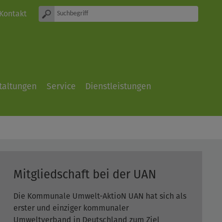
Kontakt
taltungen
Service
Dienstleistungen
Mitgliedschaft bei der UAN
Die Kommunale Umwelt-AktioN UAN hat sich als
erster und einziger kommunaler
Umweltverband in Deutschland zum Ziel