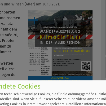
und Winsen (Aller) am 30.10.2021.
achbarten
emeinsamen
-schutz
hr auf dem
straße 20,
as Problem
sam zu
 immer
 Westen
ell diese
liegen der
ndete Cookies
en
n technisch notwendige Cookies, die für die ordnungsgemäße Funktio
entrums
rderlich sind. Wenn Sie auf unserer Seite Youtube Videos ansehen mö
eting-Cookies in Ihrem Browser speichern.
Detaillierte Informationen