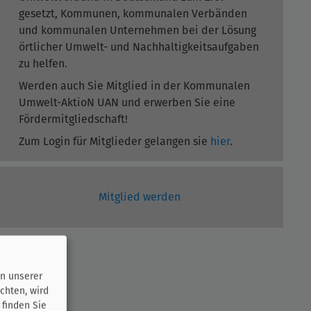
gesetzt, Kommunen, kommunalen Verbänden
und kommunalen Unternehmen bei der Lösung
örtlicher Umwelt- und Nachhaltigkeitsaufgaben
zu helfen.
Werden auch Sie Mitglied in der Kommunalen
Umwelt-AktioN UAN und erwerben Sie eine
Fördermitgliedschaft!
Zum Login für Mitglieder gelangen sie
hier
.
Mitglied werden
n unserer
chten, wird
 finden Sie