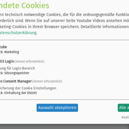
ndete Cookies
ädtische Einrichtungen und Bürger*innen die
nd die Veranstaltung online statt und wurde in neuem
n technisch notwendige Cookies, die für die ordnungsgemäße Funktio
breitet.
rderlich sind. Wenn Sie auf unserer Seite Youtube Videos ansehen mö
eting-Cookies in Ihrem Browser speichern.
Detaillierte Informationen
atenschutzerklärung
.
tube
ck
:
Marketing
O3 Login
(immer erforderlich)
zung für Login Bereich
ck
:
Sitzungsspeicher
ro Consent Manager
(immer erforderlich)
icherung der Cookie Einstellungen
ck
:
Einhaltung der DSGVO
Auswahl akzeptieren
Alle 
Reali