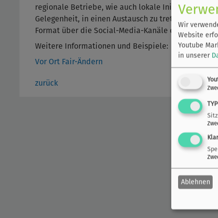
Verwe
regionale Betriebe, wie auch lokale Initiativen, st
Gelegenheit, in einen Austausch zu treten. 2020 fa
Wir verwende
Format über die Social-Media-Kanäle der Stadt ver
Website erfo
Youtube Mark
Weitere Informationen und Beispiele:
in unserer
D
Vor Ort Fair-Ändern
You
zurück
Zwe
TYP
Sit
Zwe
Kla
Spe
Zwe
Ablehnen