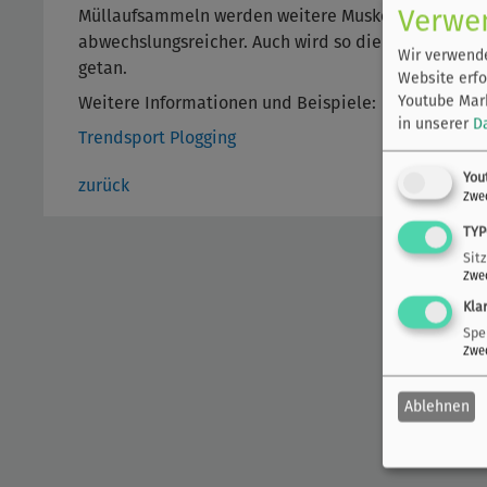
Verwe
Müllaufsammeln werden weitere Muskelgruppen trai
abwechslungsreicher. Auch wird so die eigene Gesun
Wir verwende
getan.
Website erfo
Youtube Mark
Weitere Informationen und Beispiele:
in unserer
D
Trendsport Plogging
You
zurück
Zwe
TYP
Sit
Zwe
Kla
Spe
Zwe
Ablehnen