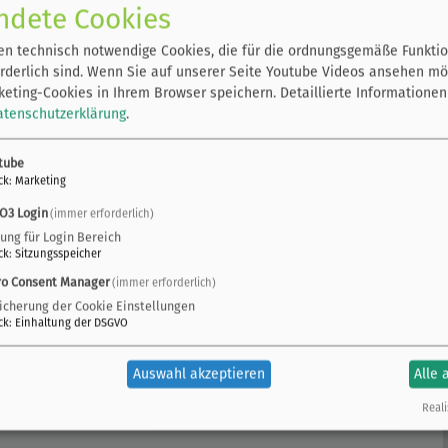
ndete Cookies
niert und die Joggingrunde wird
dheit gefördert und gleichzeitig etwas für die Umwelt
n technisch notwendige Cookies, die für die ordnungsgemäße Funktio
rderlich sind. Wenn Sie auf unserer Seite Youtube Videos ansehen mö
eting-Cookies in Ihrem Browser speichern.
Detaillierte Informationen
atenschutzerklärung
.
tube
ck
:
Marketing
O3 Login
(immer erforderlich)
zung für Login Bereich
ck
:
Sitzungsspeicher
ro Consent Manager
(immer erforderlich)
icherung der Cookie Einstellungen
ck
:
Einhaltung der DSGVO
Auswahl akzeptieren
Alle 
Reali