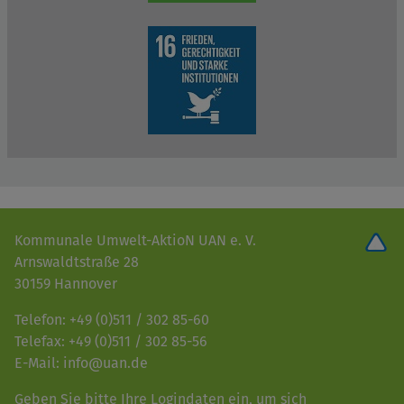
Kommunale Umwelt-AktioN UAN e. V.
Arnswaldtstraße 28
30159 Hannover
Telefon: +49 (0)511 / 302 85-60
Telefax: +49 (0)511 / 302 85-56
E-Mail: info@uan.de
Geben Sie bitte Ihre Logindaten ein, um sich