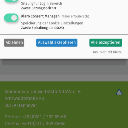
Sitzung für Login Bereich
Zweck
:
Sitzungsspeicher
Klaro Consent Manager
(immer erforderlich)
Speicherung der Cookie Einstellungen
Zweck
:
Einhaltung der DSGVO
Ablehnen
Auswahl akzeptieren
Alle akzeptieren
Realisiert mit Klaro!
Kommunale Umwelt-AktioN UAN e. V.
Arnswaldtstraße 28
30159 Hannover
Telefon: +49 (0)511 / 302 85-60
Telefax: +49 (0)511 / 302 85-56