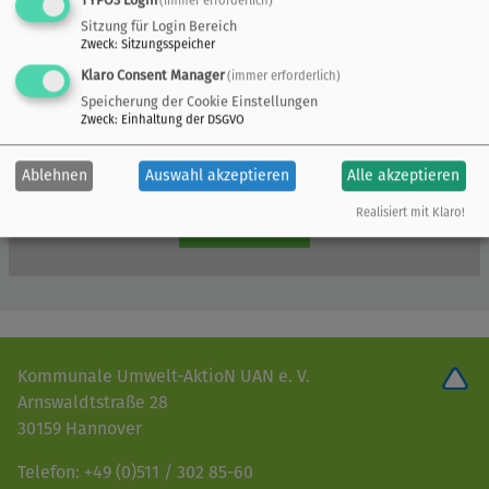
(immer erforderlich)
Sitzung für Login Bereich
Zweck
:
Sitzungsspeicher
Klaro Consent Manager
(immer erforderlich)
Speicherung der Cookie Einstellungen
Zweck
:
Einhaltung der DSGVO
Ablehnen
Auswahl akzeptieren
Alle akzeptieren
Realisiert mit Klaro!
Kommunale Umwelt-AktioN UAN e. V.
Arnswaldtstraße 28
30159 Hannover
Telefon: +49 (0)511 / 302 85-60