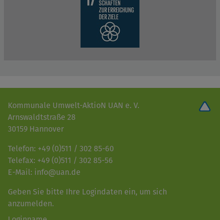
Kommunale Umwelt-AktioN UAN e. V.
Arnswaldtstraße 28
30159 Hannover
Telefon: +49 (0)511 / 302 85-60
Telefax: +49 (0)511 / 302 85-56
E-Mail: info@uan.de
Geben Sie bitte Ihre Logindaten ein, um sich
anzumelden.
Loginname