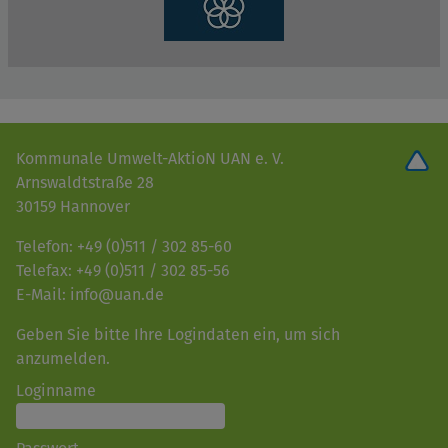
Kommunale Umwelt-AktioN UAN e. V.
Arnswaldtstraße 28
30159 Hannover
Telefon: +49 (0)511 / 302 85-60
Telefax: +49 (0)511 / 302 85-56
E-Mail: info@uan.de
Geben Sie bitte Ihre Logindaten ein, um sich
anzumelden.
Loginname