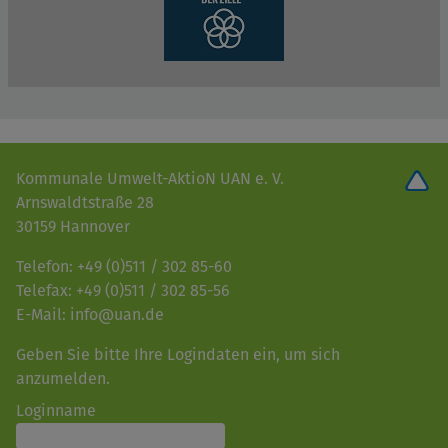
Kommunale Umwelt-AktioN UAN e. V.
Arnswaldtstraße 28
30159 Hannover
Telefon: +49 (0)511 / 302 85-60
Telefax: +49 (0)511 / 302 85-56
E-Mail: info@uan.de
Geben Sie bitte Ihre Logindaten ein, um sich
anzumelden.
Loginname