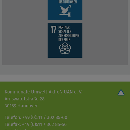
Kommunale Umwelt-AktioN UAN e. V.
Arnswaldtstraße 28
30159 Hannover
Telefon: +49 (0)511 / 302 85-60
Telefax: +49 (0)511 / 302 85-56