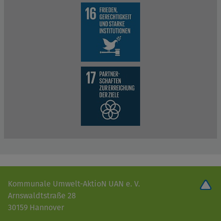
Kommunale Umwelt-AktioN UAN e. V.
Arnswaldtstraße 28
30159 Hannover