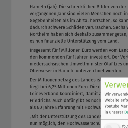
Hameln (jah). Die schrecklichen Bilder von de
vergangenen Jahr sind vielen Menschen noch i
Gegebenheiten als im Ahrtal herrschen, so kann
dadurch schwere Schäden verursachen. Sechs 
Northeim haben sich deshalb zusammengetan, um
es nun finanzielle Unterstützung vom Land.
Insgesamt fünf Millionen Euro werden vom Lan
den kommenden fünf Jahren investiert. Der Vert
niedersächsischen Umweltminister Olaf Lies u
Oberweser in Hameln unterzeichnet worden.
Der Millionenbetrag des Landes ist eine Antei
Verwe
liegt bei 6,25 Millionen Euro. Die einzelnen 
Leineverband koordiniert, damit alles in eine
Wir verwende
Website erfo
Friedrichs. Auch dafür gibt es noch einmal 50.
Youtube Mark
als 60 Jahre Erfahrung mit Hochwasserschutzpro
in unserer
D
„Mit der Unterstützung des Landes und der fac
nun möglich, den Hochwasserschutz schneller v
You