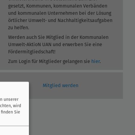
gesetzt, Kommunen, kommunalen Verbänden
und kommunalen Unternehmen bei der Lösung
örtlicher Umwelt- und Nachhaltigkeitsaufgaben
zu helfen.
Werden auch Sie Mitglied in der Kommunalen
Umwelt-AktioN UAN und erwerben Sie eine
Fördermitgliedschaft!
Zum Login für Mitglieder gelangen sie
hier
.
Mitglied werden
n unserer
chten, wird
 finden Sie