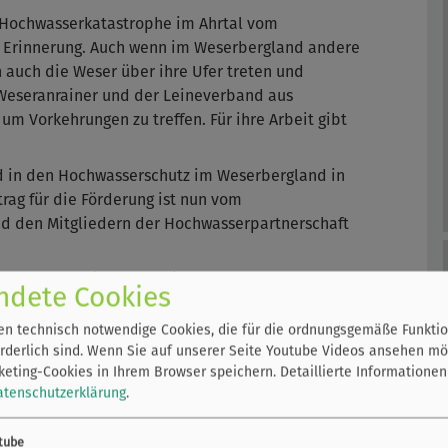
r Hochwasserkatastrophe im Ahrtal vom
n Erinnerung. Auch wenn im Weserbergland andere
 auch die Weser über ihre Ufer treten und
Weseranrainer und der Leineverband aus
 Vorkehrungen zu treffen. Für ihre Arbeit gibt
d in den Hochwasserschutz im Weserbergland in
rag für die Förderung ist nun vom
nd den Mitgliedern der Hochwasserpartnerschaft
lsfinanzierung (80 Prozent), die Gesamtbausumme
ndete Cookies
Projekte und deren Umsetzung werden vom
r Hand bleibt, so Verbandsvorsteher Andreas
n technisch notwendige Cookies, die für die ordnungsgemäße Funktio
rderlich sind. Wenn Sie auf unserer Seite Youtube Videos ansehen mö
000 Euro Förderung. Der Leineverband bringe mehr
eting-Cookies in Ihrem Browser speichern.
Detaillierte Informationen
jekten ein.
atenschutzerklärung
.
hlichen Begleitung des Leineverbandes ist es uns
oranzutreiben“, erklärt Hamelns
tube