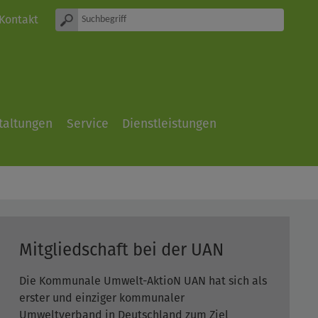
Kontakt
taltungen
Service
Dienstleistungen
Mitgliedschaft bei der UAN
Die Kommunale Umwelt-AktioN UAN hat sich als
erster und einziger kommunaler
Umweltverband in Deutschland zum Ziel