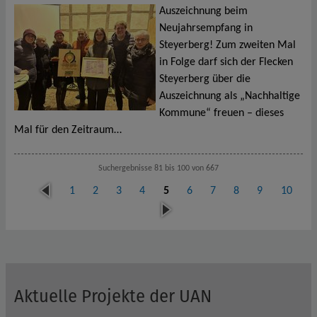
Auszeichnung beim
Neujahrsempfang in
Steyerberg! Zum zweiten Mal
in Folge darf sich der Flecken
Steyerberg über die
Auszeichnung als „Nachhaltige
Kommune“ freuen – dieses
Mal für den Zeitraum…
Suchergebnisse 81 bis 100 von 667
vor
1
2
3
4
5
6
7
8
9
10
her
näc
ige
hst
e
Aktuelle Projekte der UAN