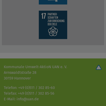
Kommunale Umwelt-AktioN UAN e. V.
Arnswaldtstraße 28
30159 Hannover
Telefon: +49 (0)511 / 302 85-60
Telefax: +49 (0)511 / 302 85-56
E-Mail: info@uan.de