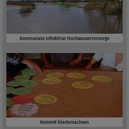
Kommunale InfoBörse Hochwasservorsorge
KommN Niedersachsen