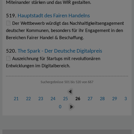
Miteinander stärken und das WIR gestalten.
519.
Hauptstadt des Fairen Handelns
Der Wettbewerb würdigt das Nachhaltigkeitsengagement
deutscher Kommunen, besonders für ihr Engagement in den
Bereichen Fairer Handel & Beschaffung.
520.
The Spark - Der Deutsche Digitalpreis
Auszeichnung für Startups mit revolutionären
Entwicklungen im Digitalbereich.
Suchergebnisse 501 bis 520 von 667
vor
her
21
22
23
24
25
26
27
28
29
3
ige
näc
0
hst
e