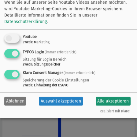
September 2021 bis Februar 2022 über insgesamt…
Wenn Sie auf unserer Seite Youtube Videos ansehen möchten,
wird Youtube Marketing-Cookies in Ihrem Browser speichern.
515.
Niedersachsenpreis für Bürgerengagement
Detaillierte Informationen finden Sie in unserer
Datenschutzerklärung
.
Gefragt wird freiwilliges Engagement von Einzelpersonen
und das gemeinsame Engagement in Vereinen, Institutionen
Youtube
oder Freiwilligengruppen.
Zweck
:
Marketing
516.
2021_06_22_Foerdermittel_fuer_Padang.pdf
TYPO3 Login
(immer erforderlich)
22.06.2021 Die Stadt
Sitzung für Login Bereich
Zweck
:
Sitzungsspeicher
Hildesheim hat erfolgreich
Klaro Consent Manager
(immer erforderlich)
Fördermittel für ein Projekt zur
Speicherung der Cookie Einstellungen
Wiederherstellung der
Zweck
:
Einhaltung der DSGVO
Wasserqualität des Flusses
Arau, der durch die
Ablehnen
Auswahl akzeptieren
Alle akzeptieren
indonesische Partnerstadt
Padang verläuft,…
Realisiert mit Klaro!