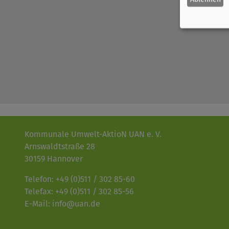
Kommunale Umwelt-AktioN UAN e. V.
Arnswaldtstraße 28
30159 Hannover
Telefon: +49 (0)511 / 302 85-60
Telefax: +49 (0)511 / 302 85-56
E-Mail: info@uan.de