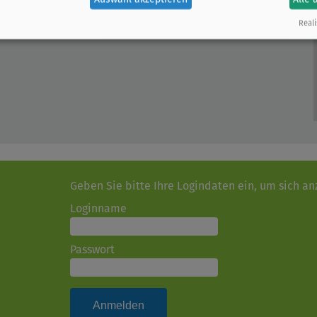
Reali
Geben Sie bitte Ihre Logindaten ein, um sich a
Loginname
Passwort