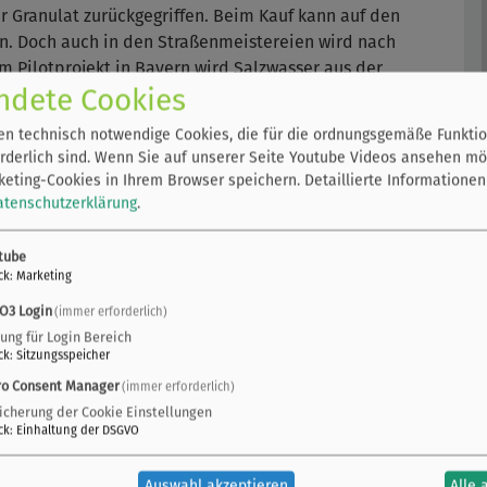
r Granulat zurückgegriffen. Beim Kauf kann auf den
en. Doch auch in den Straßenmeistereien wird nach
m Pilotprojekt in Bayern wird Salzwasser aus der
ndete Cookies
 Sole-Salzlösung verwendet. Das bei der Produktion
 die Gesamtmenge an Salz, das in die Umwelt gelangt,
n technisch notwendige Cookies, die für die ordnungsgemäße Funktio
n setzen im Winterdienst teilweise auf mechanische
rderlich sind. Wenn Sie auf unserer Seite Youtube Videos ansehen mö
ranulat. Diese wirken jedoch nur abstumpfend, nicht
eting-Cookies in Ihrem Browser speichern.
Detaillierte Informationen
ll eingesetzt werden.
atenschutzerklärung
.
tube
ck
:
Marketing
O3 Login
(immer erforderlich)
zung für Login Bereich
ck
:
Sitzungsspeicher
ro Consent Manager
(immer erforderlich)
icherung der Cookie Einstellungen
ck
:
Einhaltung der DSGVO
Auswahl akzeptieren
Alle 