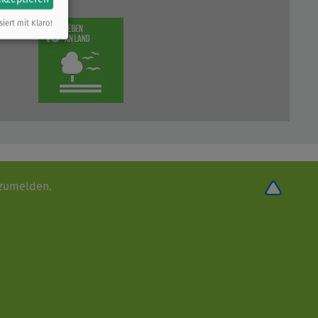
siert mit Klaro!
nzumelden.