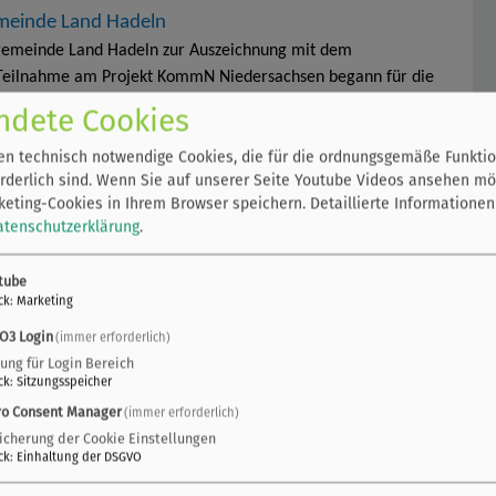
einde Land Hadeln
gemeinde Land Hadeln zur Auszeichnung mit dem
e Teilnahme am Projekt KommN Niedersachsen begann für die
 im Juni 2021. Trotz…
ndete Cookies
n technisch notwendige Cookies, die für die ordnungsgemäße Funktio
rderlich sind. Wenn Sie auf unserer Seite Youtube Videos ansehen mö
eting-Cookies in Ihrem Browser speichern.
Detaillierte Informationen
atenschutzerklärung
.
ger beim Wettbewerb „Menschen und Umwelt“ Auf der
eichnete Dr. Marco Trips,…
tube
ck
:
Marketing
 im Jahr 2013 die Kampagne "Bäumchen wechsle dich –
O3 Login
(immer erforderlich)
 der Kommunalen Umwelt-AktioN UAN im…
zung für Login Bereich
ck
:
Sitzungsspeicher
ro Consent Manager
(immer erforderlich)
icherung der Cookie Einstellungen
E-Mail: flasche@uan.de Energiesparherde Im Jahr 2008
ck
:
Einhaltung der DSGVO
o gekauft werden. Dadurch…