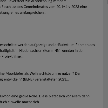
inde Beverstedt zur Auszeichnung mit dem
ch Beschluss des Gemeinderates vom 20. März 2023 eine
etzung eines umfangreichen…
essschritte werden aufgezeigt und erläutert. Im Rahmen des
altigkeit in Niedersachsen (KommNN) konnten in den
e Projektfilme…
eine Moorkiefer als Weihnachtsbaum zu nutzen? Der
ig entwickeln" (BENE) veranstalteten 2021…
duktion eine große Rolle. Diese bietet sich vor allem dann
 Auch elbwolle macht sich…