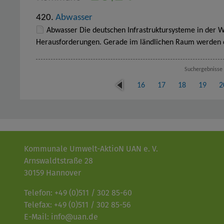
420.
Abwasser
Abwasser Die deutschen Infrastruktursysteme in der 
Herausforderungen. Gerade im ländlichen Raum werden 
Suchergebnisse 
vor
16
17
18
19
2
her
ige
Kommunale Umwelt-AktioN UAN e. V.
Arnswaldtstraße 28
30159 Hannover
Telefon: +49 (0)511 / 302 85-60
Telefax: +49 (0)511 / 302 85-56
E-Mail: info@uan.de