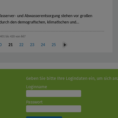
Wasserver- und Abwasserentsorgung stehen vor großen
durch den demografischen, klimatischen und…
401 bis 420 von 667
näc
0
21
22
23
24
25
hst
e
Geben Sie bitte Ihre Logindaten ein, um sich a
Loginname
Passwort