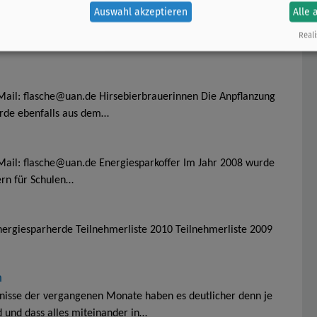
Auswahl akzeptieren
Alle 
-Mail: flasche@uan.de Aufforstung Im Jahr 2009 wurde ein
Reali
terstützt. In Burkina Faso…
E-Mail: flasche@uan.de Hirsebierbrauerinnen Die Anpflanzung
urde ebenfalls aus dem…
-Mail: flasche@uan.de Energiesparkoffer Im Jahr 2008 wurde
ern für Schulen…
nergiesparherde Teilnehmerliste 2010 Teilnehmerliste 2009
n
gnisse der vergangenen Monate haben es deutlicher denn je
 und dass alles miteinander in…